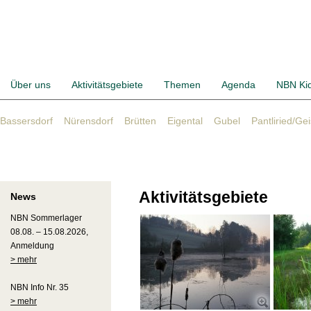
Über uns
Aktivitätsgebiete
Themen
Agenda
NBN Ki
Bassersdorf
Nürensdorf
Brütten
Eigental
Gubel
Pantliried/Ge
Aktivitätsgebiete
News
NBN Sommerlager
08.08. – 15.08.2026,
Anmeldung
> mehr
NBN Info Nr. 35
> mehr